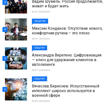
Вадим Шумель: Россия продолжается,
3
живёт и будет жить
08:16 | 30-05-2024
ОБЩЕСТВО
Максим Кондаков: Отсутствие нового,
4
комфортная рутина – это плохо
08:29 | 18-05-2024
СОБЫТИЯ
Александра Веретено: Цифровизация
5
— ключ для удержания клиентов в
автолизинге
09:07 | 24-05-2024
СОБЫТИЯ
Вячеслав Береснев: Искусственный
6
интеллект широко используется в
военной сфере
08:50 | 20-05-2024