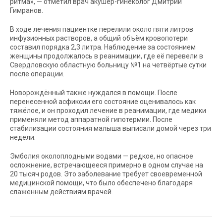
ритма», — отметил врач акушер-гинеколог Дмитрий
Гимранов.
В ходе лечения пациентке перелили около пяти литров
инфузионных растворов, а общий объём кровопотери
составил порядка 2,3 литра. Наблюдение за состоянием
женщины продолжалось в реанимации, где её перевели в
Свердловскую областную больницу №1 на четвёртые сутки
после операции.
Новорождённый также нуждался в помощи. После
перенесенной асфиксии его состояние оценивалось как
тяжёлое, и он проходил лечение в реанимации, где медики
применяли метод аппаратной гипотермии. После
стабилизации состояния малыша выписали домой через три
недели.
Эмболия околоплодными водами — редкое, но опасное
осложнение, встречающееся примерно в одном случае на
20 тысяч родов. Это заболевание требует своевременной
медицинской помощи, что было обеспечено благодаря
слаженным действиям врачей.