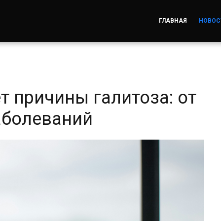
ГЛАВНАЯ
НОВОС
т причины галитоза: от
аболеваний