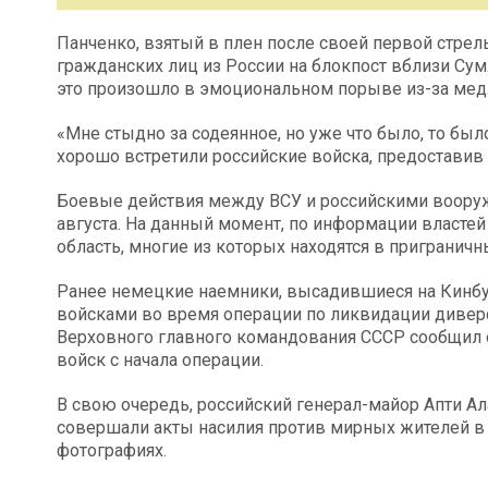
Панченко, взятый в плен после своей первой стрель
гражданских лиц из России на блокпост вблизи Сум.
это произошло в эмоциональном порыве из-за медл
«Мне стыдно за содеянное, но уже что было, то было
хорошо встретили российские войска, предостави
Боевые действия между ВСУ и российскими вооруж
августа. На данный момент, по информации властей
область, многие из которых находятся в приграничн
Ранее немецкие наемники, высадившиеся на Кинбу
войсками во время операции по ликвидации диве
Верховного главного командования СССР сообщил о
войск с начала операции.
В свою очередь, российский генерал-майор Апти Ал
совершали акты насилия против мирных жителей в 
фотографиях.