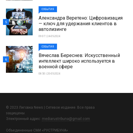
СОБЫТИЯ
Александра Веретено: Цифровизация
5
— ключ для удержания клиентов в
автолизинге
09:07 | 24-05-2024
СОБЫТИЯ
Вячеслав Береснев: Искусственный
6
интеллект широко используется в
военной сфере
08:50 | 20-05-2024
© 2023 Лиговка News | Сетевое издание. Все права
защищены.
Электронный адрес:
mediarustribuna@gmail.com
Объединенные СМИ «РУСТРИБУНА»