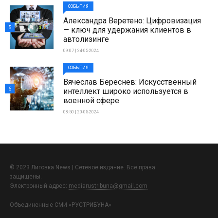
СОБЫТИЯ
Александра Веретено: Цифровизация
5
— ключ для удержания клиентов в
автолизинге
09:07 | 24-05-2024
СОБЫТИЯ
Вячеслав Береснев: Искусственный
6
интеллект широко используется в
военной сфере
08:50 | 20-05-2024
© 2023 Лиговка News | Сетевое издание. Все права
защищены.
Электронный адрес:
mediarustribuna@gmail.com
Объединенные СМИ «РУСТРИБУНА»