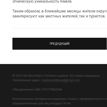
этническую уникальность Ямала.
Таким образом, в ближайшие месяцы жители округа
заинтересуют как местных жителей, так и туристов.
ПРЕДУДУЩИЙ
© 2023 Лиговка News | Сетевое издание. Все права защищены.
Электронный адрес:
mediarustribuna@gmail.com
Объединенные СМИ «РУСТРИБУНА»
Использование материалов разрешено только с предварительного с
предназначенные для лиц младше 18 лет.