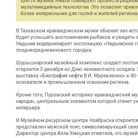
Шесть музеев Ямала планируют провести редизай
мультимедийные технологии. Это позволит привл
более интересными для гостей и жителей региона
В Тазовском краеведческом музее обновят зал ист
будет услышать воспоминания рыбаков и увидеть 
Надыма модернизирует экспозицию «Надымское го
позднесредневекового городка.
Шурышкарский музейный комплекс создаст постоя
откроется 3 декабря ко Дню неизвестного солдата
выставку «Биография нефти В.И. Муравленко» к 40
основателя и промышленном освоении региона.
Кроме того, Пуровский историко-краеведческий му
народа», центральным элементом которой станет у
интерьера.
В Музейном ресурсном центре Ноябрьска откроется 
представлен мужской пояс, символизирующий связь
Директор центра Алла Умецкая отметила, что музе