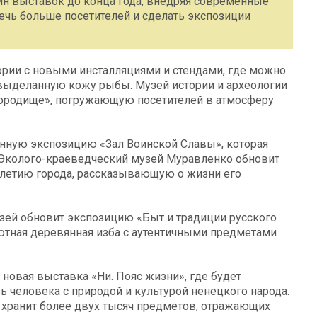
н выставок до конца года, внедряя современные
ечь больше посетителей и сделать экспозиции
.
ории с новыми инсталляциями и стендами, где можно
выделанную кожу рыбы. Музей истории и археологии
родище», погружающую посетителей в атмосферу
нную экспозицию «Зал Воинской Славы», которая
. Эколого-краеведческий музей Муравленко обновит
-летию города, рассказывающую о жизни его
зей обновит экспозицию «Быт и традиции русского
ютная деревянная изба с аутентичными предметами
новая выставка «Ни. Пояс жизни», где будет
 человека с природой и культурой ненецкого народа.
й хранит более двух тысяч предметов, отражающих