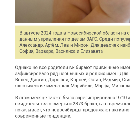
В августе 2024 года в Новосибирской области на
данным управления по делам ЗАГС. Среди попул
Александр, Артём, Лев и Мирон. Для девочек наиб
София, Варвара, Василиса и Елизавета.
Однако не все родители выбирают привычные имена
зафиксировало ряд необычных и редких имен. Для 
Велес, Дастин, Дорофей, Корней, Остап, Радмир, С
экзотические имена, как Марибель, Марфа, Миласла
В этом месяце также было зарегистрировано 9710 а
свидетельства о смерти и 2873 брака, в то время ка
показывает, что новосибирцы продолжают активно 
современные тенденции.