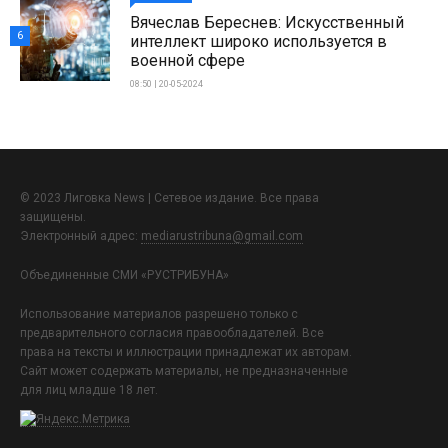
Вячеслав Береснев: Искусственный
6
интеллект широко используется в
военной сфере
08:50 | 20-05-2024
© 2023 Лиговка News | Сетевое издание. Все права
защищены.
Электронный адрес:
mediarustribuna@gmail.com
Объединенные СМИ «РУСТРИБУНА»
Использование материалов разрешено только с
предварительного согласия правообладателей. Все
права на тексты и иллюстрации принадлежат их авторам.
Сайт может содержать материалы, не предназначенные
для лиц младше 18 лет.