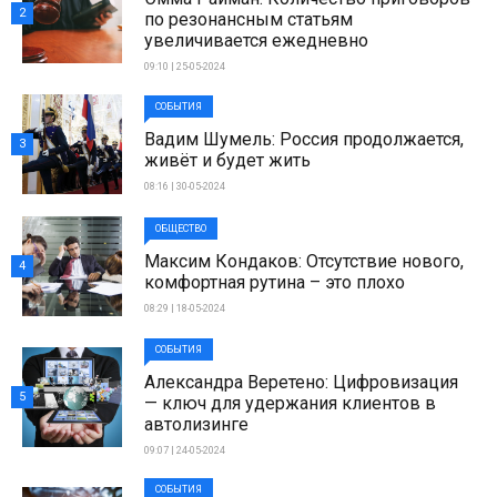
2
по резонансным статьям
увеличивается ежедневно
09:10 | 25-05-2024
СОБЫТИЯ
Вадим Шумель: Россия продолжается,
3
живёт и будет жить
08:16 | 30-05-2024
ОБЩЕСТВО
Максим Кондаков: Отсутствие нового,
4
комфортная рутина – это плохо
08:29 | 18-05-2024
СОБЫТИЯ
Александра Веретено: Цифровизация
5
— ключ для удержания клиентов в
автолизинге
09:07 | 24-05-2024
СОБЫТИЯ