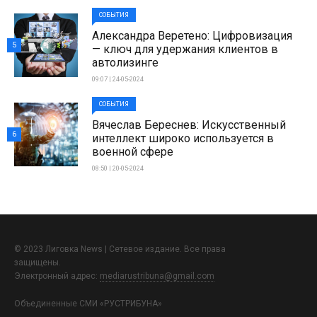
СОБЫТИЯ
Александра Веретено: Цифровизация
5
— ключ для удержания клиентов в
автолизинге
09:07 | 24-05-2024
СОБЫТИЯ
Вячеслав Береснев: Искусственный
6
интеллект широко используется в
военной сфере
08:50 | 20-05-2024
© 2023 Лиговка News | Сетевое издание. Все права
защищены.
Электронный адрес:
mediarustribuna@gmail.com
Объединенные СМИ «РУСТРИБУНА»