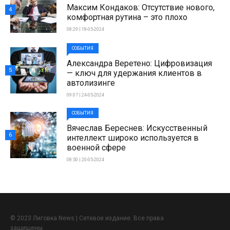
Максим Кондаков: Отсутствие нового,
4
комфортная рутина – это плохо
08:29 | 18-05-2024
СОБЫТИЯ
Александра Веретено: Цифровизация
5
— ключ для удержания клиентов в
автолизинге
09:07 | 24-05-2024
СОБЫТИЯ
Вячеслав Береснев: Искусственный
6
интеллект широко используется в
военной сфере
08:50 | 20-05-2024
© 2023 Лиговка News | Сетевое издание. Все права
защищены.