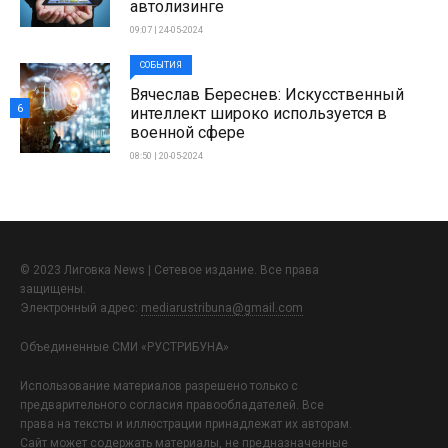
автолизинге
09:07 | 24-05-2024
СОБЫТИЯ
Вячеслав Береснев: Искусственный
6
интеллект широко используется в
военной сфере
08:50 | 20-05-2024
© 2023 Лиговка News | Сетевое издание. Все права
защищены.
Электронный адрес:
mediarustribuna@gmail.com
Объединенные СМИ «РУСТРИБУНА»
Использование материалов разрешено только с
предварительного согласия правообладателей. Все
права на тексты и иллюстрации принадлежат их авторам.
Сайт может содержать материалы, не предназначенные