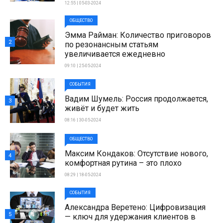
12:55 | 05-03-2024
ОБЩЕСТВО
Эмма Райман: Количество приговоров
2
по резонансным статьям
увеличивается ежедневно
09:10 | 25-05-2024
СОБЫТИЯ
Вадим Шумель: Россия продолжается,
3
живёт и будет жить
08:16 | 30-05-2024
ОБЩЕСТВО
Максим Кондаков: Отсутствие нового,
4
комфортная рутина – это плохо
08:29 | 18-05-2024
СОБЫТИЯ
Александра Веретено: Цифровизация
5
— ключ для удержания клиентов в