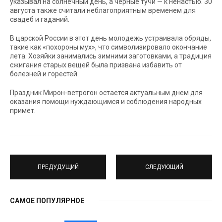
указывал на солнечный день, а черные тучи — к ненастью. 30
августа также считали неблагоприятным временем для
свадеб и гаданий.
В царской России в этот день молодежь устраивала обряды,
такие как «похороны мух», что символизировало окончание
лета. Хозяйки занимались зимними заготовками, а традиция
сжигания старых вещей была призвана избавить от
болезней и горестей.
Праздник Мирон-ветрогон остается актуальным днем для
оказания помощи нуждающимся и соблюдения народных
примет.
ПРЕДУДУЩИЙ
СЛЕДУЮЩИЙ
САМОЕ ПОПУЛЯРНОЕ