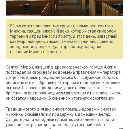
30 августа православные храмы вспоминают святого
Мирона, священника из III века, который стал символом
терпения и преданности Христу. В этот день, известный
как Миронов день, также отмечается начало осенних
холодных ветров, что дало празднику народное
название Мирон-ветрогон.
Святой Мирон, живший в древнегреческом городе Ахайя,
пострадал за свою веру во времена правления императора
Деция. Во время рождественского богослужения солдаты
обвинили его и собравшихся в ереси и подвергли жестоким
пыткам. Согласно преданиям, даже после того, как его
бросили на растерзание диким животным и пытались сжечь,
он остался невредим. В конечном итоге его обезглавили.
Традиции этого дня включают помощь вдовам и сиротам —
мужчины оказывали им поддержку в домашних делах.
Существовали народные приметы, связанные с погодой:
усиление ветра предвещало тепло, утренний туман