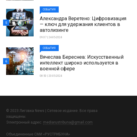
СОБЫТИЯ
Александра Веретено: Цифровизация
5
— ключ для удержания клиентов в
автолизинге
09:07 | 24-05-2024
СОБЫТИЯ
Вячеслав Береснев: Искусственный
6
интеллект широко используется в
военной сфере
08:50 | 20-05-2024
© 2023 Лиговка News | Сетевое издание. Все права
защищены.
Электронный адрес:
mediarustribuna@gmail.com
Объединенные СМИ «РУСТРИБУНА»