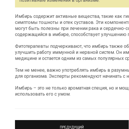
позитивные изменения в организме.
Имбирь содержит активные вещества, такие как ги
симптомы тошноты и отек суставов. Эти компоне
могут быть полезны при лечении рака и сердечно-с
содержащийся в имбире, способствует улучшению 
Фитотерапевты подчеркивают, что имбирь также о
улучшить работу иммунной и нервной систем. Он и
медицине и остается одним из самых популярных с
Тем не менее, важно употреблять имбирь в разумн
для организма. Эксперты рекомендуют начинать с н
Имбирь – это не только ароматная специя, но и м
использовать его с умом.
ПРЕДУДУЩИЙ