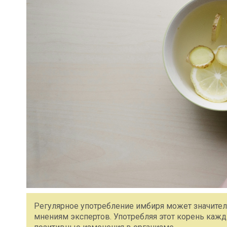
Регулярное употребление имбиря может значител
мнениям экспертов. Употребляя этот корень кажд