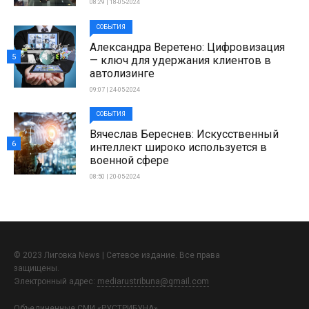
08:29 | 18-05-2024
СОБЫТИЯ
Александра Веретено: Цифровизация
5
— ключ для удержания клиентов в
автолизинге
09:07 | 24-05-2024
СОБЫТИЯ
Вячеслав Береснев: Искусственный
6
интеллект широко используется в
военной сфере
08:50 | 20-05-2024
© 2023 Лиговка News | Сетевое издание. Все права
защищены.
Электронный адрес:
mediarustribuna@gmail.com
Объединенные СМИ «РУСТРИБУНА»