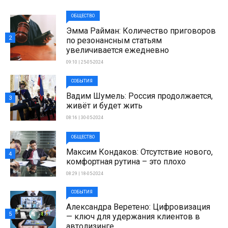
ОБЩЕСТВО
Эмма Райман: Количество приговоров
2
по резонансным статьям
увеличивается ежедневно
09:10 | 25-05-2024
СОБЫТИЯ
Вадим Шумель: Россия продолжается,
3
живёт и будет жить
08:16 | 30-05-2024
ОБЩЕСТВО
Максим Кондаков: Отсутствие нового,
4
комфортная рутина – это плохо
08:29 | 18-05-2024
СОБЫТИЯ
Александра Веретено: Цифровизация
5
— ключ для удержания клиентов в
автолизинге