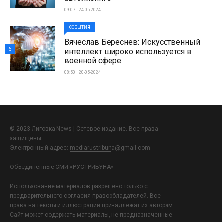
09:07 | 24-05-2024
СОБЫТИЯ
Вячеслав Береснев: Искусственный
6
интеллект широко используется в
военной сфере
08:50 | 20-05-2024
© 2023 Лиговка News | Сетевое издание. Все права
защищены.
Электронный адрес:
mediarustribuna@gmail.com
Объединенные СМИ «РУСТРИБУНА»
Использование материалов разрешено только с
предварительного согласия правообладателей. Все
права на тексты и иллюстрации принадлежат их авторам.
Сайт может содержать материалы, не предназначенные