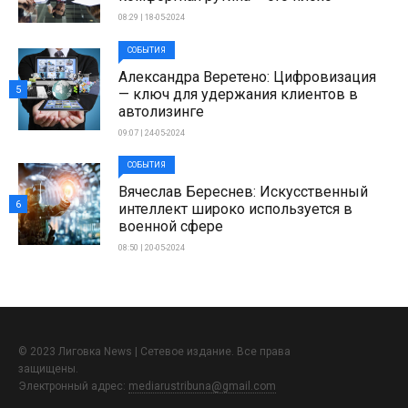
08:29 | 18-05-2024
СОБЫТИЯ
Александра Веретено: Цифровизация
5
— ключ для удержания клиентов в
автолизинге
09:07 | 24-05-2024
СОБЫТИЯ
Вячеслав Береснев: Искусственный
6
интеллект широко используется в
военной сфере
08:50 | 20-05-2024
© 2023 Лиговка News | Сетевое издание. Все права
защищены.
Электронный адрес:
mediarustribuna@gmail.com