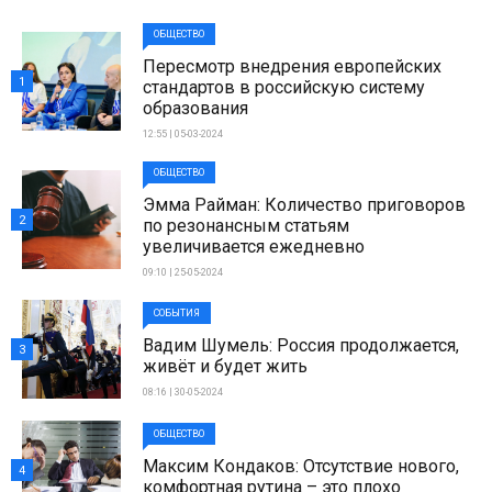
ОБЩЕСТВО
Пересмотр внедрения европейских
1
стандартов в российскую систему
образования
12:55 | 05-03-2024
ОБЩЕСТВО
Эмма Райман: Количество приговоров
2
по резонансным статьям
увеличивается ежедневно
09:10 | 25-05-2024
СОБЫТИЯ
Вадим Шумель: Россия продолжается,
3
живёт и будет жить
08:16 | 30-05-2024
ОБЩЕСТВО
Максим Кондаков: Отсутствие нового,
4
комфортная рутина – это плохо