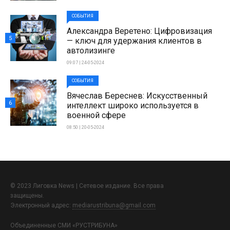
СОБЫТИЯ
Александра Веретено: Цифровизация
5
— ключ для удержания клиентов в
автолизинге
09:07 | 24-05-2024
СОБЫТИЯ
Вячеслав Береснев: Искусственный
6
интеллект широко используется в
военной сфере
08:50 | 20-05-2024
© 2023 Лиговка News | Сетевое издание. Все права
защищены.
Электронный адрес:
mediarustribuna@gmail.com
Объединенные СМИ «РУСТРИБУНА»