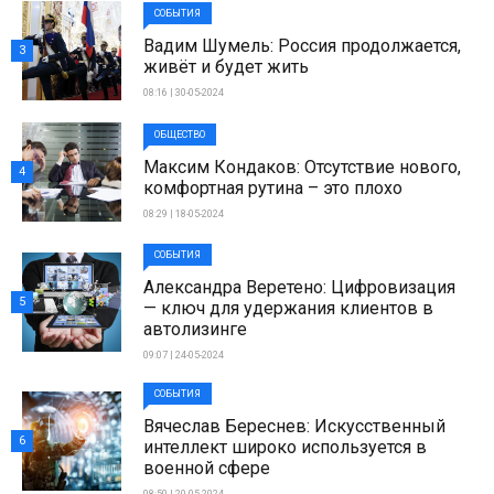
СОБЫТИЯ
Вадим Шумель: Россия продолжается,
3
живёт и будет жить
08:16 | 30-05-2024
ОБЩЕСТВО
Максим Кондаков: Отсутствие нового,
4
комфортная рутина – это плохо
08:29 | 18-05-2024
СОБЫТИЯ
Александра Веретено: Цифровизация
5
— ключ для удержания клиентов в
автолизинге
09:07 | 24-05-2024
СОБЫТИЯ
Вячеслав Береснев: Искусственный
6
интеллект широко используется в
военной сфере
08:50 | 20-05-2024