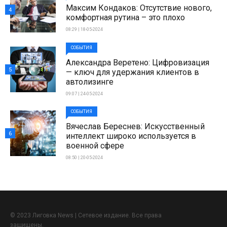
Максим Кондаков: Отсутствие нового,
4
комфортная рутина – это плохо
08:29 | 18-05-2024
СОБЫТИЯ
Александра Веретено: Цифровизация
5
— ключ для удержания клиентов в
автолизинге
09:07 | 24-05-2024
СОБЫТИЯ
Вячеслав Береснев: Искусственный
6
интеллект широко используется в
военной сфере
08:50 | 20-05-2024
© 2023 Лиговка News | Сетевое издание. Все права
защищены.