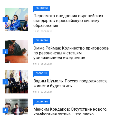
ОБЩЕСТВО
Пересмотр внедрения европейских
1
стандартов в российскую систему
образования
12:55 | 05-03-2024
ОБЩЕСТВО
Эмма Райман: Количество приговоров
2
по резонансным статьям
увеличивается ежедневно
09:10 | 25-05-2024
СОБЫТИЯ
Вадим Шумель: Россия продолжается,
3
живёт и будет жить
08:16 | 30-05-2024
ОБЩЕСТВО
Максим Кондаков: Отсутствие нового,
4
комфортная рутина – это плохо