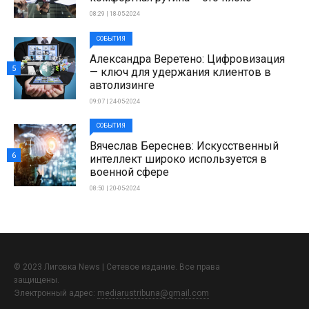
08:29 | 18-05-2024
СОБЫТИЯ
Александра Веретено: Цифровизация
5
— ключ для удержания клиентов в
автолизинге
09:07 | 24-05-2024
СОБЫТИЯ
Вячеслав Береснев: Искусственный
6
интеллект широко используется в
военной сфере
08:50 | 20-05-2024
© 2023 Лиговка News | Сетевое издание. Все права
защищены.
Электронный адрес:
mediarustribuna@gmail.com