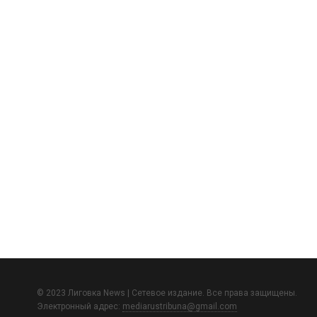
© 2023 Лиговка News | Сетевое издание. Все права защищены.
Электронный адрес:
mediarustribuna@gmail.com