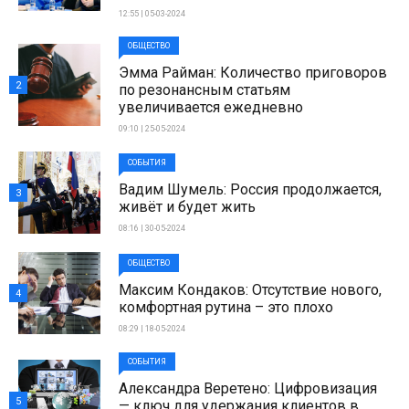
12:55 | 05-03-2024
ОБЩЕСТВО
Эмма Райман: Количество приговоров
2
по резонансным статьям
увеличивается ежедневно
09:10 | 25-05-2024
СОБЫТИЯ
Вадим Шумель: Россия продолжается,
3
живёт и будет жить
08:16 | 30-05-2024
ОБЩЕСТВО
Максим Кондаков: Отсутствие нового,
4
комфортная рутина – это плохо
08:29 | 18-05-2024
СОБЫТИЯ
Александра Веретено: Цифровизация
5
— ключ для удержания клиентов в