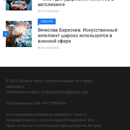
автолизинге
09:07 | 24-05-2024
СОБЫТИЯ
Вячеслав Береснев: Искусственный
6
интеллект широко используется в
военной сфере
08:50 | 20-05-2024
© 2023 Лиговка News | Сетевое издание. Все права
защищены.
Электронный адрес:
mediarustribuna@gmail.com
Объединенные СМИ «РУСТРИБУНА»
Использование материалов разрешено только с
предварительного согласия правообладателей. Все
права на тексты и иллюстрации принадлежат их авторам.