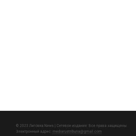
© 2023 Лиговка News | Сетевое издание. Все права защищены.
Электронный адрес:
mediarustribuna@gmail.com