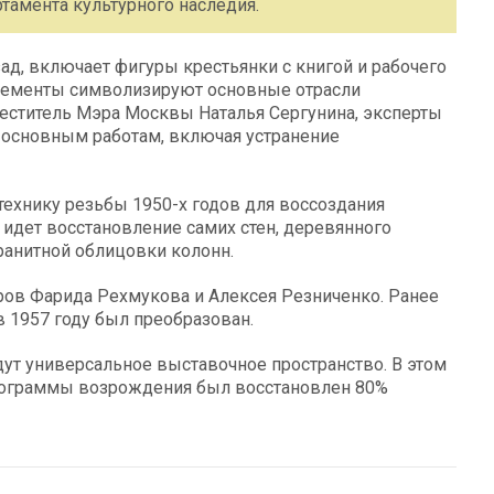
тамента культурного наследия.
зад, включает фигуры крестьянки с книгой и рабочего
элементы символизируют основные отрасли
еститель Мэра Москвы Наталья Сергунина, эксперты
 основным работам, включая устранение
технику резьбы 1950-х годов для воссоздания
 идет восстановление самих стен, деревянного
ранитной облицовки колонн.
оров Фарида Рехмукова и Алексея Резниченко. Ранее
 1957 году был преобразован.
ут универсальное выставочное пространство. В этом
программы возрождения был восстановлен 80%