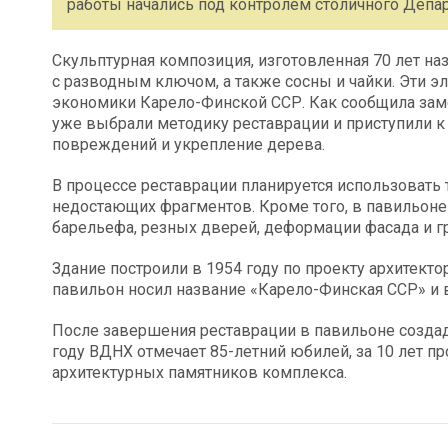
работы начались под контролем столичного Депар
Скульптурная композиция, изготовленная 70 лет на
с разводным ключом, а также сосны и чайки. Эти 
экономики Карело-Финской ССР. Как сообщила зам
уже выбрали методику реставрации и приступили к
повреждений и укрепление дерева.
В процессе реставрации планируется использовать 
недостающих фрагментов. Кроме того, в павильоне
барельефа, резных дверей, деформации фасада и г
Здание построили в 1954 году по проекту архитект
павильон носил название «Карело-Финская ССР» и в
После завершения реставрации в павильоне создад
году ВДНХ отмечает 85-летний юбилей, за 10 лет 
архитектурных памятников комплекса.