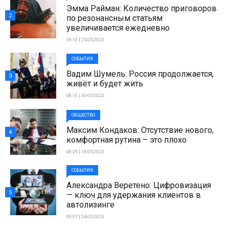
Эмма Райман: Количество приговоров
2
по резонансным статьям
увеличивается ежедневно
09:10 | 25-05-2024
СОБЫТИЯ
Вадим Шумель: Россия продолжается,
3
живёт и будет жить
08:16 | 30-05-2024
ОБЩЕСТВО
Максим Кондаков: Отсутствие нового,
4
комфортная рутина – это плохо
08:29 | 18-05-2024
СОБЫТИЯ
Александра Веретено: Цифровизация
5
— ключ для удержания клиентов в
автолизинге
09:07 | 24-05-2024