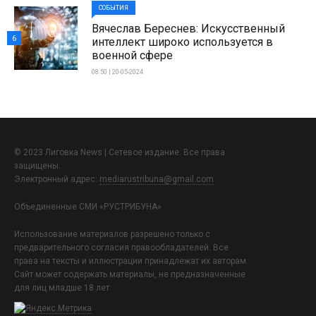
СОБЫТИЯ
Вячеслав Береснев: Искусственный
6
интеллект широко используется в
военной сфере
08:50 | 20-05-2024
© 2023 Лиговка News | Сетевое издание. Все права
защищены.
Электронный адрес:
mediarustribuna@gmail.com
Объединенные СМИ «РУСТРИБУНА»
Использование материалов разрешено только с
предварительного согласия правообладателей. Все
права на тексты и иллюстрации принадлежат их авторам.
Сайт может содержать материалы, не предназначенные
для лиц младше 18 лет.