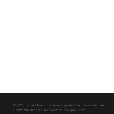
© 2023 Лиговка News | Сетевое издание. Все права защищены.
Электронный адрес:
mediarustribuna@gmail.com