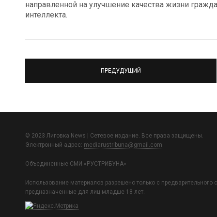
направленной на улучшение качества жизни гражд
интеллекта.
ПРЕДУДУЩИЙ
© 2023 Лиговка News | Сетевое издание. Все права защищены.
Электронный адрес:
mediarustribuna@gmail.com
Объединенные СМИ «РУСТРИБУНА»
Использование материалов разрешено только с предварительного с
предназначенные для лиц младше 18 лет.