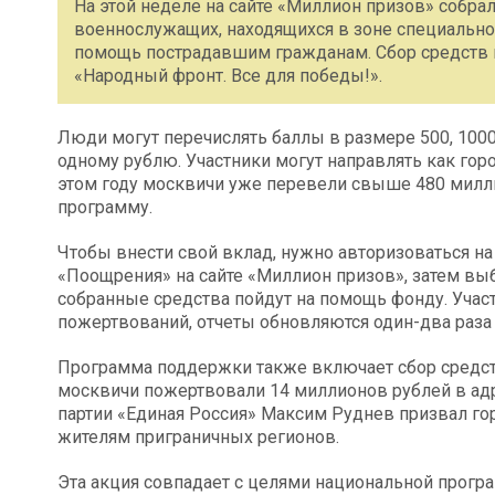
На этой неделе на сайте «Миллион призов» собра
военнослужащих, находящихся в зоне специально
помощь пострадавшим гражданам. Сбор средств 
«Народный фронт. Все для победы!».
Люди могут перечислять баллы в размере 500, 1000,
одному рублю. Участники могут направлять как горо
этом году москвичи уже перевели свыше 480 милл
программу.
Чтобы внести свой вклад, нужно авторизоваться на
«Поощрения» на сайте «Миллион призов», затем выб
собранные средства пойдут на помощь фонду. Учас
пожертвований, отчеты обновляются один-два раза 
Программа поддержки также включает сбор средств
москвичи пожертвовали 14 миллионов рублей в адр
партии «Единая Россия» Максим Руднев призвал го
жителям приграничных регионов.
Эта акция совпадает с целями национальной прог