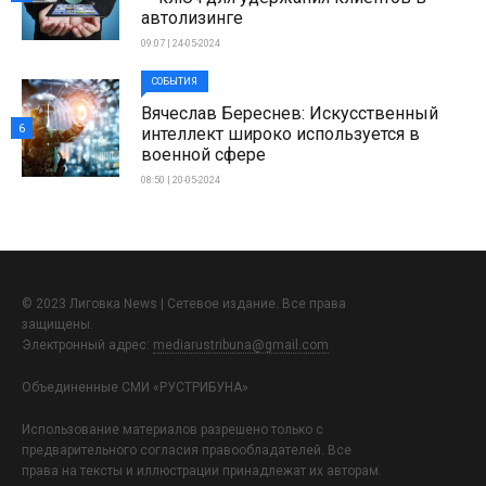
автолизинге
09:07 | 24-05-2024
СОБЫТИЯ
Вячеслав Береснев: Искусственный
6
интеллект широко используется в
военной сфере
08:50 | 20-05-2024
© 2023 Лиговка News | Сетевое издание. Все права
защищены.
Электронный адрес:
mediarustribuna@gmail.com
Объединенные СМИ «РУСТРИБУНА»
Использование материалов разрешено только с
предварительного согласия правообладателей. Все
права на тексты и иллюстрации принадлежат их авторам.