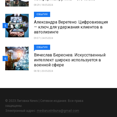
08:29 | 18-05-2024
СОБЫТИЯ
Александра Веретено: Цифровизация
5
— ключ для удержания клиентов в
автолизинге
09:07 | 24-05-2024
СОБЫТИЯ
Вячеслав Береснев: Искусственный
6
интеллект широко используется в
военной сфере
08:50 | 20-05-2024
© 2023 Лиговка News | Сетевое издание. Все права
защищены.
Электронный адрес:
mediarustribuna@gmail.com