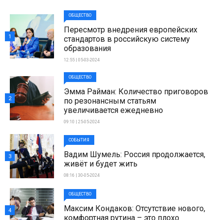
ОБЩЕСТВО
Пересмотр внедрения европейских
1
стандартов в российскую систему
образования
12:55 | 05-03-2024
ОБЩЕСТВО
Эмма Райман: Количество приговоров
2
по резонансным статьям
увеличивается ежедневно
09:10 | 25-05-2024
СОБЫТИЯ
Вадим Шумель: Россия продолжается,
3
живёт и будет жить
08:16 | 30-05-2024
ОБЩЕСТВО
Максим Кондаков: Отсутствие нового,
4
комфортная рутина – это плохо