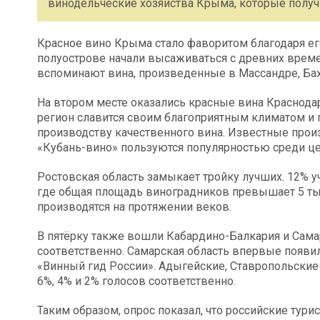
винодельческие хозяйства Крыма, которые получ
Красное вино Крыма стало фаворитом благодаря ег
полуострове начали высаживаться с древних време
вспоминают вина, произведенные в Массандре, Бах
На втором месте оказались красные вина Краснода
регион славится своим благоприятным климатом и 
производству качественного вина. Известные произ
«Кубань-вино» пользуются популярностью среди це
Ростовская область замыкает тройку лучших. 12% у
где общая площадь виноградников превышает 5 тыс
производятся на протяжении веков.
В пятёрку также вошли Кабардино-Балкария и Сама
соответственно. Самарская область впервые появи
«Винный гид России». Адыгейские, Ставропольские
6%, 4% и 2% голосов соответственно.
Таким образом, опрос показал, что российские тури