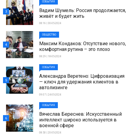
СОБЫТИЯ
Вадим Шумель: Россия продолжается,
3
живёт и будет жить
08:16 | 30-05-2024
ОБЩЕСТВО
Максим Кондаков: Отсутствие нового,
4
комфортная рутина – это плохо
08:29 | 18-05-2024
СОБЫТИЯ
Александра Веретено: Цифровизация
5
— ключ для удержания клиентов в
автолизинге
09:07 | 24-05-2024
СОБЫТИЯ
Вячеслав Береснев: Искусственный
6
интеллект широко используется в
военной сфере
08:50 | 20-05-2024