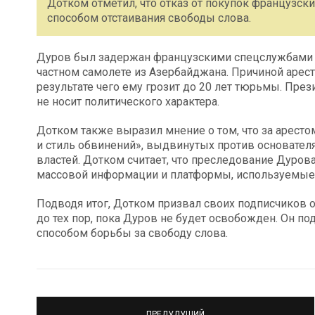
Дотком отметил, что отказ от покупок французски
способом отстаивания свободы слова.
Дуров был задержан французскими спецслужбами 2
частном самолете из Азербайджана. Причиной арест
результате чего ему грозит до 20 лет тюрьмы. Пре
не носит политического характера.
Дотком также выразил мнение о том, что за аресто
и стиль обвинений», выдвинутых против основателя
властей. Дотком считает, что преследование Дуро
массовой информации и платформы, используемые 
Подводя итог, Дотком призвал своих подписчиков 
до тех пор, пока Дуров не будет освобожден. Он п
способом борьбы за свободу слова.
ПРЕДУДУЩИЙ