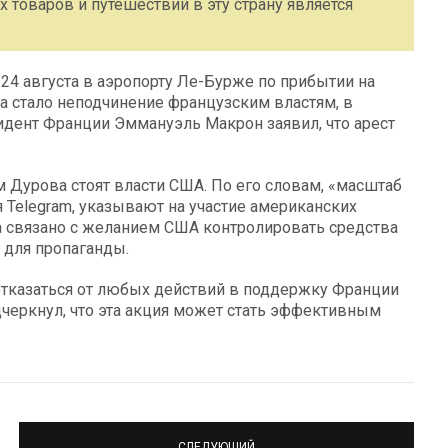
х товаров и путешествий в эту страну является
4 августа в аэропорту Ле-Бурже по прибытии на
а стало неподчинение французским властям, в
зидент Франции Эммануэль Макрон заявил, что арест
м Дурова стоят власти США. По его словам, «масштаб
 Telegram, указывают на участие американских
ва связано с желанием США контролировать средства
для пропаганды.
отказаться от любых действий в поддержку Франции
одчеркнул, что эта акция может стать эффективным
СЛЕДУЮЩИЙ