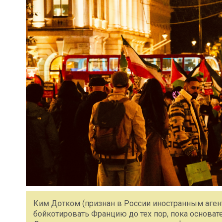
Ким Дотком (признан в России иностранным аген
бойкотировать Францию до тех пор, пока основат