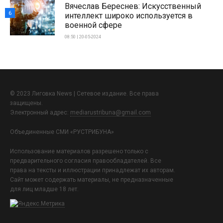
Вячеслав Береснев: Искусственный
6
интеллект широко используется в
военной сфере
08:50 | 20-05-2024
© 2023 Лиговка News | Сетевое издание. Все права
защищены.
Электронный адрес:
mediarustribuna@gmail.com
Объединенные СМИ «РУСТРИБУНА»
Использование материалов разрешено только с
предварительного согласия правообладателей. Все
права на тексты и иллюстрации принадлежат их авторам.
Сайт может содержать материалы, не предназначенные
для лиц младше 18 лет.