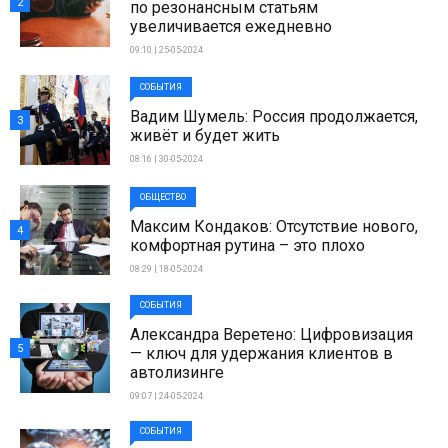
2
по резонансным статьям
увеличивается ежедневно
09:10 | 25-05-2024
СОБЫТИЯ
Вадим Шумель: Россия продолжается,
3
живёт и будет жить
08:16 | 30-05-2024
ОБЩЕСТВО
Максим Кондаков: Отсутствие нового,
4
комфортная рутина – это плохо
08:29 | 18-05-2024
СОБЫТИЯ
Александра Веретено: Цифровизация
5
— ключ для удержания клиентов в
автолизинге
09:07 | 24-05-2024
СОБЫТИЯ