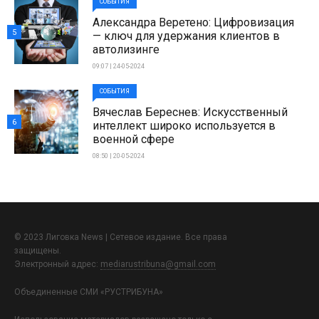
СОБЫТИЯ
Александра Веретено: Цифровизация
5
— ключ для удержания клиентов в
автолизинге
09:07 | 24-05-2024
СОБЫТИЯ
Вячеслав Береснев: Искусственный
6
интеллект широко используется в
военной сфере
08:50 | 20-05-2024
© 2023 Лиговка News | Сетевое издание. Все права
защищены.
Электронный адрес:
mediarustribuna@gmail.com
Объединенные СМИ «РУСТРИБУНА»