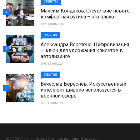
ОБЩЕСТВО
Максим Кондаков: Отсутствие нового,
4
комфортная рутина – это плохо
08:29 | 18-05-2024
СОБЫТИЯ
Александра Веретено: Цифровизация
5
— ключ для удержания клиентов в
автолизинге
09:07 | 24-05-2024
СОБЫТИЯ
Вячеслав Береснев: Искусственный
6
интеллект широко используется в
военной сфере
08:50 | 20-05-2024
© 2023 Лиговка News | Сетевое издание. Все права