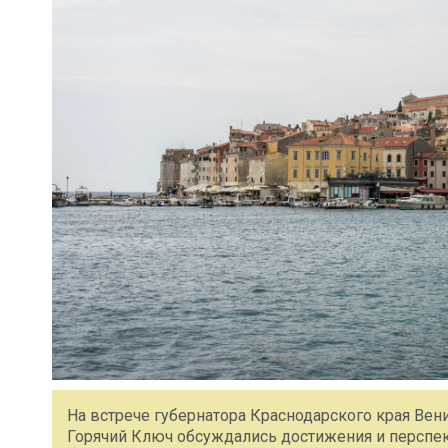
На встрече губернатора Краснодарского края Ве
Горячий Ключ обсуждались достижения и перспек