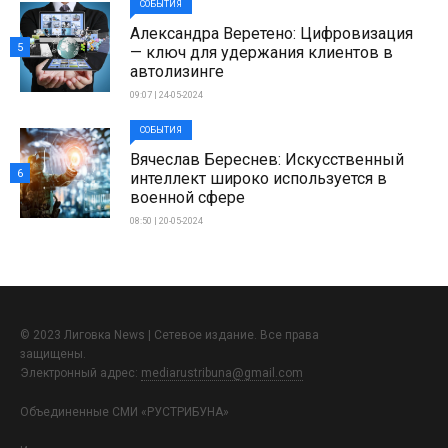
СОБЫТИЯ
Александра Веретено: Цифровизация
5
— ключ для удержания клиентов в
автолизинге
09:07 | 24-05-2024
СОБЫТИЯ
Вячеслав Береснев: Искусственный
6
интеллект широко используется в
военной сфере
08:50 | 20-05-2024
© 2023 Лиговка News | Сетевое издание. Все права
защищены.
Электронный адрес:
mediarustribuna@gmail.com
Объединенные СМИ «РУСТРИБУНА»