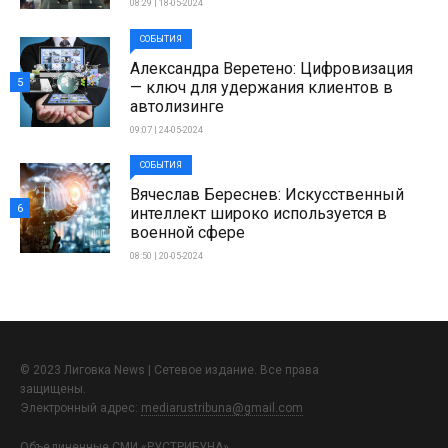
08:29 | 18-05-2024
СОБЫТИЯ
Александра Веретено: Цифровизация
5
— ключ для удержания клиентов в
автолизинге
09:07 | 24-05-2024
СОБЫТИЯ
Вячеслав Береснев: Искусственный
6
интеллект широко используется в
военной сфере
08:50 | 20-05-2024
© 2023 Лиговка News | Сетевое издание. Все права
защищены.
Электронный адрес:
mediarustribuna@gmail.com
Объединенные СМИ «РУСТРИБУНА»