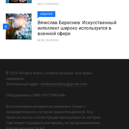
09:07 | 24-05-2024
СОБЫТИЯ
Вячеслав Береснев: Искусственный
6
интеллект широко используется в
военной сфере
08:50 | 20-05-2024
© 2023 Лиговка News | Сетевое издание. Все права
защищены.
Электронный адрес:
mediarustribuna@gmail.com
Объединенные СМИ «РУСТРИБУНА»
Использование материалов разрешено только с
предварительного согласия правообладателей. Все
права на тексты и иллюстрации принадлежат их авторам.
Сайт может содержать материалы, не предназначенные
для лиц младше 18 лет.