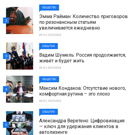
ОБЩЕСТВО
Эмма Райман: Количество приговоров
2
по резонансным статьям
увеличивается ежедневно
09:10 | 25-05-2024
СОБЫТИЯ
Вадим Шумель: Россия продолжается,
3
живёт и будет жить
08:16 | 30-05-2024
ОБЩЕСТВО
Максим Кондаков: Отсутствие нового,
4
комфортная рутина – это плохо
08:29 | 18-05-2024
СОБЫТИЯ
Александра Веретено: Цифровизация
5
— ключ для удержания клиентов в
автолизинге