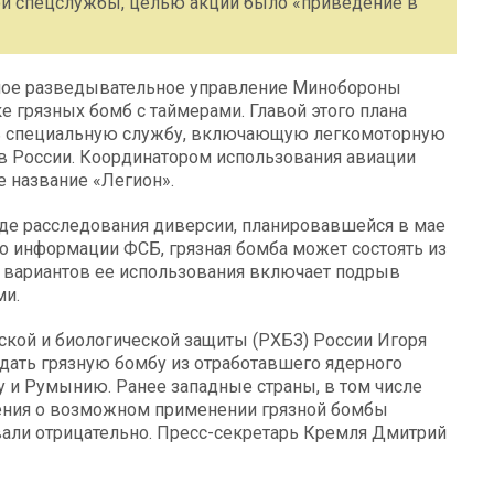
ой спецслужбы, целью акции было «приведение в
вное разведывательное управление Минобороны
е грязных бомб с таймерами. Главой этого плана
ть специальную службу, включающую легкомоторную
 России. Координатором использования авиации
е название «Легион».
де расследования диверсии, планировавшейся в мае
о информации ФСБ, грязная бомба может состоять из
з вариантов ее использования включает подрыв
ми.
ской и биологической защиты (РХБЗ) России Игоря
здать грязную бомбу из отработавшего ядерного
у и Румынию. Ранее западные страны, в том числе
ения о возможном применении грязной бомбы
овали отрицательно. Пресс-секретарь Кремля Дмитрий