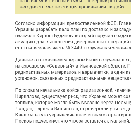
называемой грязной бомбы. По версии российск
негодность местности для проживания людей».
Согласно информации, предоставленной ФСБ, Гла
Украины разрабатывало план по доставке и закладк
назначен Кирилл Буданов, который поручил созда
авиацию для выполнения диверсионных операций в
стала войсковая часть № 3449, получившая условно
Данные о готовящемся теракте были получены в хо
на аэродроме «Северный» в Ивановской области. П
радиоактивных материалов и взрывчатки, а один и
установок, связанных с радиоактивными вещества
По словам начальника войск радиационной, химиче
Кириллова, существует риск, что Украина может со
топлива, которое могло быть ввезено через Польш
Лондон, Париж и Вашингтон, опровергали утвержд
Киевом, на что украинские власти также отреагир
Песков подчеркнул, что угроза остается актуальной.