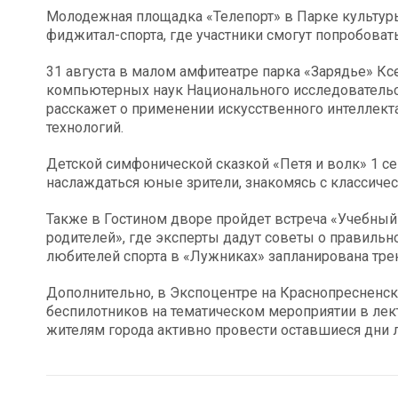
Молодежная площадка «Телепорт» в Парке культур
фиджитал-спорта, где участники смогут попробоват
31 августа в малом амфитеатре парка «Зарядье» К
компьютерных наук Национального исследовательс
расскажет о применении искусственного интеллекта
технологий.
Детской симфонической сказкой «Петя и волк» 1 се
наслаждаться юные зрители, знакомясь с классич
Также в Гостином дворе пройдет встреча «Учебный 
родителей», где эксперты дадут советы о правиль
любителей спорта в «Лужниках» запланирована трен
Дополнительно, в Экспоцентре на Краснопресненско
беспилотников на тематическом мероприятии в ле
жителям города активно провести оставшиеся дни л