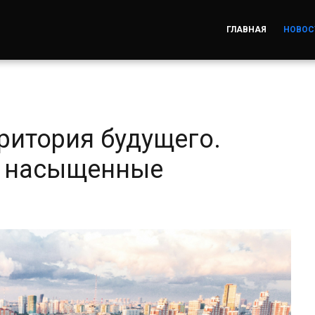
ГЛАВНАЯ
НОВОС
ритория будущего.
т насыщенные