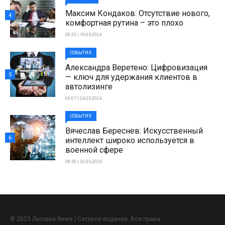
Максим Кондаков: Отсутствие нового,
4
комфортная рутина – это плохо
08:29 | 18-05-2024
СОБЫТИЯ
Александра Веретено: Цифровизация
5
— ключ для удержания клиентов в
автолизинге
09:07 | 24-05-2024
СОБЫТИЯ
Вячеслав Береснев: Искусственный
6
интеллект широко используется в
военной сфере
08:50 | 20-05-2024
© 2023 Лиговка News | Сетевое издание. Все права