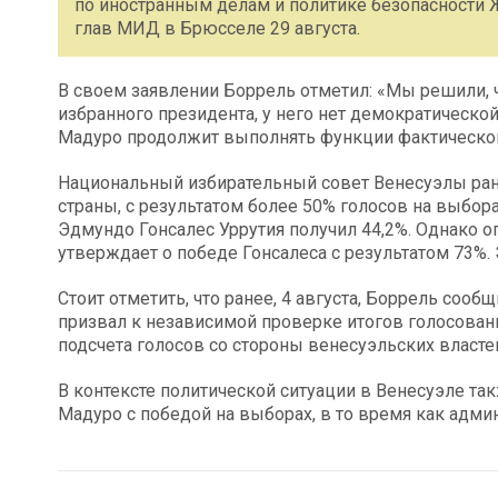
по иностранным делам и политике безопасности 
глав МИД в Брюсселе 29 августа.
В своем заявлении Боррель отметил: «Мы решили, 
избранного президента, у него нет демократической 
Мадуро продолжит выполнять функции фактическог
Национальный избирательный совет Венесуэлы ра
страны, с результатом более 50% голосов на выбор
Эдмундо Гонсалес Уррутия получил 44,2%. Однако о
утверждает о победе Гонсалеса с результатом 73%.
Стоит отметить, что ранее, 4 августа, Боррель соо
призвал к независимой проверке итогов голосовани
подсчета голосов со стороны венесуэльских власте
В контексте политической ситуации в Венесуэле та
Мадуро с победой на выборах, в то время как адми