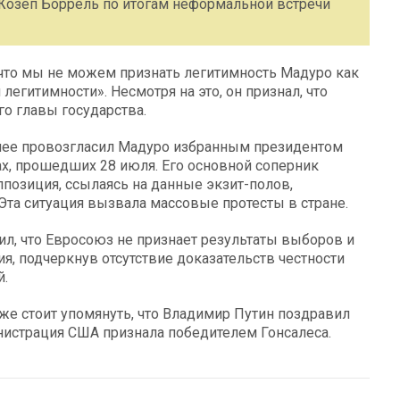
Жозеп Боррель по итогам неформальной встречи
что мы не можем признать легитимность Мадуро как
легитимности». Несмотря на это, он признал, что
о главы государства.
нее провозгласил Мадуро избранным президентом
ах, прошедших 28 июля. Его основной соперник
ппозиция, ссылаясь на данные экзит-полов,
 Эта ситуация вызвала массовые протесты в стране.
бщил, что Евросоюз не признает результаты выборов и
я, подчеркнув отсутствие доказательств честности
й.
кже стоит упомянуть, что Владимир Путин поздравил
нистрация США признала победителем Гонсалеса.