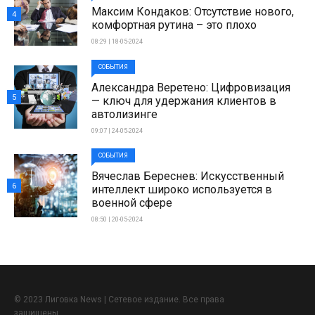
Максим Кондаков: Отсутствие нового,
4
комфортная рутина – это плохо
08:29 | 18-05-2024
СОБЫТИЯ
Александра Веретено: Цифровизация
5
— ключ для удержания клиентов в
автолизинге
09:07 | 24-05-2024
СОБЫТИЯ
Вячеслав Береснев: Искусственный
6
интеллект широко используется в
военной сфере
08:50 | 20-05-2024
© 2023 Лиговка News | Сетевое издание. Все права
защищены.