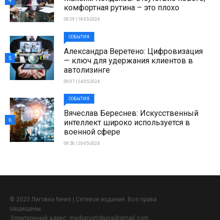
4
комфортная рутина – это плохо
08:29 | 18-05-2024
СОБЫТИЯ
Александра Веретено: Цифровизация
5
— ключ для удержания клиентов в
автолизинге
09:07 | 24-05-2024
СОБЫТИЯ
Вячеслав Береснев: Искусственный
6
интеллект широко используется в
военной сфере
08:50 | 20-05-2024
© 2023 Лиговка News | Сетевое издание. Все права
защищены.
Электронный адрес:
mediarustribuna@gmail.com