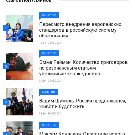
САМОЕ ПОПУЛЯРНОЕ
ОБЩЕСТВО
Пересмотр внедрения европейских
1
стандартов в российскую систему
образования
12:55 | 05-03-2024
ОБЩЕСТВО
Эмма Райман: Количество приговоров
2
по резонансным статьям
увеличивается ежедневно
09:10 | 25-05-2024
СОБЫТИЯ
Вадим Шумель: Россия продолжается,
3
живёт и будет жить
08:16 | 30-05-2024
ОБЩЕСТВО
Максим Кондаков: Отсутствие нового,