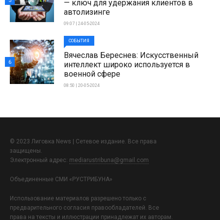
5
— ключ для удержания клиентов в
автолизинге
09:07 | 24-05-2024
СОБЫТИЯ
Вячеслав Береснев: Искусственный
6
интеллект широко используется в
военной сфере
08:50 | 20-05-2024
© 2023 Лиговка News | Сетевое издание. Все права
защищены.
Электронный адрес:
mediarustribuna@gmail.com
Объединенные СМИ «РУСТРИБУНА»
Использование материалов разрешено только с
предварительного согласия правообладателей. Все
права на тексты и иллюстрации принадлежат их авторам.