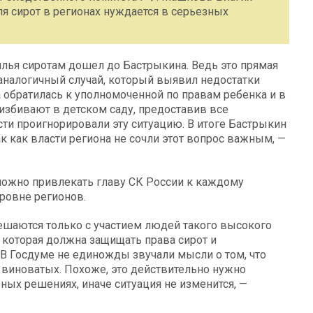
ля сирот в регионах нуждается в серьезных
илья сиротам дошел до Бастрыкина. Ведь это прямая
аналогичный случай, который выявил недостатки
 обратилась к уполномоченной по правам ребенка и в
 избивают в детском саду, предоставив все
ти проигнорировали эту ситуацию. В итоге Бастрыкин
к как власти региона не сочли этот вопрос важным, —
можно привлекать главу СК России к каждому
ровне регионов.
решаются только с участием людей такого высокого
, которая должна защищать права сирот и
 В Госдуме не единожды звучали мысли о том, что
 виноватых. Похоже, это действительно нужно
ных решениях, иначе ситуация не изменится, —