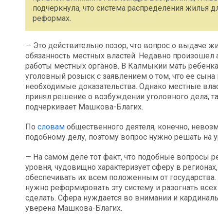
подчеркнула, что система распределения жилья д
реформах.
— Это действительно позор, что вопрос о выдаче ж
обязанность местных властей. Недавно произошел 
работы местных органов. В Калмыкии мать ребенка
уголовный розыск с заявлением о том, что ее сына
необходимые доказательства. Однако местные влас
принял решение о возбуждении уголовного дела, та
подчеркивает Машкова-Благих.
По
словам
общественного деятеля, конечно, невоз
подобному делу, поэтому вопрос нужно решать на у
— На самом деле тот факт, что подобные вопросы 
уровня, чудовищно характеризует сферу в регионах
обеспечивать их всем положенным от государства.
нужно реформировать эту систему и разогнать всех
сделать. Сфера нуждается во внимании и кардиналь
уверена Машкова-Благих.