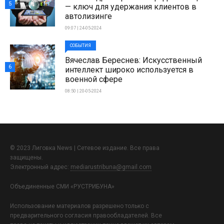
5
— ключ для удержания клиентов в
автолизинге
09:07 | 24-05-2024
СОБЫТИЯ
Вячеслав Береснев: Искусственный
6
интеллект широко используется в
военной сфере
08:50 | 20-05-2024
© 2023 Лиговка News | Сетевое издание. Все права
защищены.
Электронный адрес:
mediarustribuna@gmail.com
Объединенные СМИ «РУСТРИБУНА»
Использование материалов разрешено только с
предварительного согласия правообладателей. Все