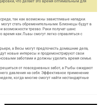
дировки, что делает это время оптимальным для
среде, так как возможны завистливые нападки.
 могут стать обременительными. Близнецы будут в
ои возможности трезво. Раки получат шанс
то время как Львы смогут легко справляться с
рьере, а Весы могут предпочесть домашние дела,
айдут новые интересы и продемонстрируют свои
нансовыми заботами и должны уделить время семье.
отрешиться от повседневных забот, а Рыбы ожидают
ишнего давления на себя. Эффективное применение
еделе, когда многие смогут найти нестандартные