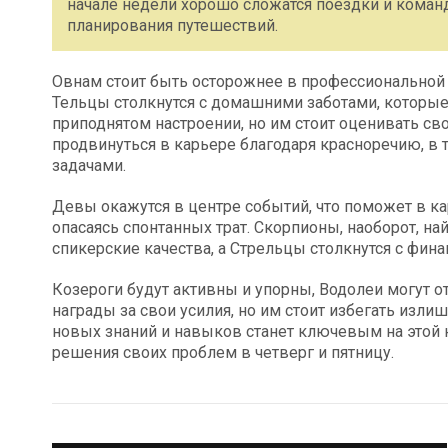
начале недели хорошо сложатся поездки и коман
планирования путешествий.
Овнам стоит быть осторожнее в профессиональной 
Тельцы столкнутся с домашними заботами, которые
приподнятом настроении, но им стоит оценивать св
продвинуться в карьере благодаря красноречию, в 
задачами.
Девы окажутся в центре событий, что поможет в ка
опасаясь спонтанных трат. Скорпионы, наоборот, н
спикерские качества, а Стрельцы столкнутся с фи
Козероги будут активны и упорны, Водолеи могут 
награды за свои усилия, но им стоит избегать изл
новых знаний и навыков станет ключевым на этой н
решения своих проблем в четверг и пятницу.