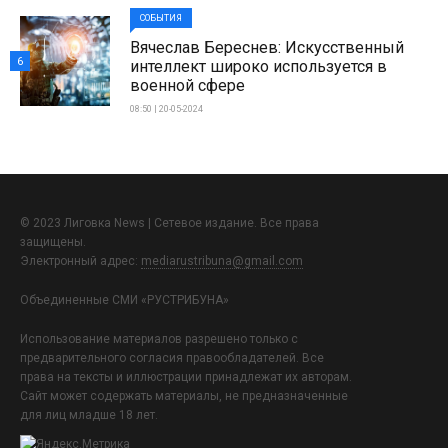
СОБЫТИЯ
Вячеслав Береснев: Искусственный
6
интеллект широко используется в
военной сфере
08:50 | 20-05-2024
© 2023 Лиговка News | Сетевое издание. Все права
защищены.
Электронный адрес:
mediarustribuna@gmail.com
Объединенные СМИ «РУСТРИБУНА»
Использование материалов разрешено только с
предварительного согласия правообладателей. Все
права на тексты и иллюстрации принадлежат их авторам.
Сайт может содержать материалы, не предназначенные
для лиц младше 18 лет.