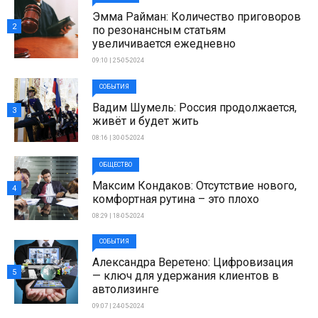
Эмма Райман: Количество приговоров
2
по резонансным статьям
увеличивается ежедневно
09:10 | 25-05-2024
СОБЫТИЯ
Вадим Шумель: Россия продолжается,
3
живёт и будет жить
08:16 | 30-05-2024
ОБЩЕСТВО
Максим Кондаков: Отсутствие нового,
4
комфортная рутина – это плохо
08:29 | 18-05-2024
СОБЫТИЯ
Александра Веретено: Цифровизация
5
— ключ для удержания клиентов в
автолизинге
09:07 | 24-05-2024